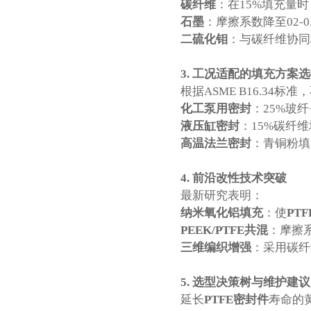
碳纤维
：在15%填充量时
石墨
：摩擦系数降至02-0
二硫化钼
：与碳纤维协同填
3. 工况适配的填充方案
根据ASME B16.34标
化工泵用密封
：25%玻纤
液压缸密封
：15%碳纤维
高温法兰密封
：青铜粉填充
4. 前沿改性技术突破
最新研究表明：
纳米氧化铝填充
：使
PTF
PEEK/PTFE共混
：摩擦系
三维编织增强
：采用碳纤
5. 选型决策树与维护建议
延长
PTFE
密封件
寿命的