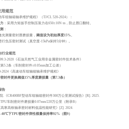
应用规范
组轴箱轴承维护规程》（TJ/CL 520-2024）：
力
‌：采用力矩扳手控制压装力在650±10N·m，防止唇口翻转。
测
‌：
激光测量密封唇磨损量，‌
阈值设为初始厚度15%
‌。
进行负压密封测试（真空度-15kPa保持5分钟）。
准与行业规范
T 28799.3-2020《石油天然气工业用非金属密封件技术条件》
：第5.2条（车削密封件±0.05mm加工公差）
CL 520-2024《高速动车组轴箱轴承维护规程》
：
密封件更换阈值15%厚度磨损量（第7.3条）
报告
究院.《CR400BF型动车组轴箱密封件300万公里测试报告》[R]. 2025.
TPU车削密封件磨损量0.07mm/220万公里（附录B）
.《高寒高铁轴承密封材料低温性能研究》[Z]. 2024.
：
-40℃下TPU密封件弹性模量保持率92%（图9）