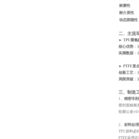
耐磨性
耐介质性
动态跟随性
二、
主流
► TPU聚
核心优势
‌
实测数据
‌
► PTFE复
创新工艺
‌
局限突破
‌
三、
制造
1、‌
精密车削
密封面粗糙度控
轮廓公差±0
2、‌
材料处理
TPU原料必
PTFE采