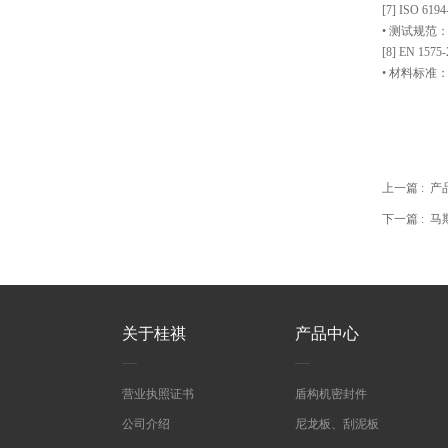
[7] ISO
• 测试规范
[8] EN 
• 材料标准
上一篇 :
产
下一篇 :
马
关于桂祺
产品中心
营业执照证书
盾构机密封件
公司介绍
尼龙板、刮泥板