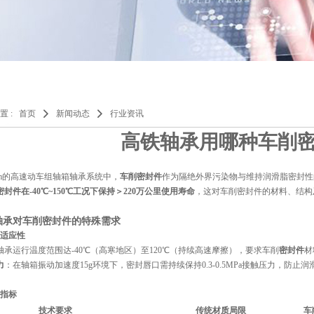
置 :
首页
新闻动态
行业资讯
高铁轴承用哪种车削
km的高速动车组轴箱轴承系统中，‌
车削
密封件
‌作为隔绝外界污染物与维持润滑脂密封性
封件在-40℃~150℃工况下保持＞220万公里使用寿命
‌，这对车削密封件的材料、结
轴承对车削密封件的特殊需求
适应性
：轴承运行温度范围达-40℃（高寒地区）至120℃（持续高速摩擦），要求车削
密封件
材
力
‌：在轴箱振动加速度15g环境下，密封唇口需持续保持0.3-0.5MPa接触压力，防止
指标
技术要求
传统材质局限
车