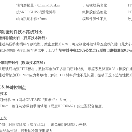
轴向磨损量＜0.1mm/10万km
丁腈橡胶易老化
T
抗SKF LGHP2润滑脂溶胀
氟橡胶低温脆化
P
轴向跳动补偿±2mm
模压件弹性不足
数
车削密封件技术路线对比
氨酯车削密封件（日系技术路线）
：通过高压挤出桶料车削成型，致密度提升40%，可定制化补偿轴承座磨损间隙（最大补偿
：在CR400BF动车组装车测试中，‌
TPU车削
密封件
在220万公里运行后唇口磨损量仅0.07
合车削
密封件
（欧系技术路线）
：采用玻纤增强PTFE板材，数控车削加工多唇口密封结构，摩擦系数降至0.08（橡胶件通
：通过背部加工0.2mm应力释放槽，解决PTFE材料弹性不足问题，振动工况下追随性提升
工艺关键控制点
技术
制8μm（国标GB/T 3452.2要求≤Ra1.6μm）。
.03mm，确保与渗碳轴承钢轴颈（硬度HRC60-62）的过盈配合精度。
工艺
经48小时恒温除湿（湿度≤3%），避免车削过程应力开裂。
用定向结晶处理，提升抗冷流变形能力。