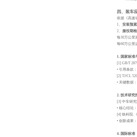
四、
装车
依据《高速动车
1、‌
安装预紧
2、‌
服役期检
每30万公里
每60万公里
1. 国家标
[1] GB/
• 引用条款
[2] TJ/
• 关键数据
2. 技术研究
[3] 中车研
• 核心结论：
[4] 铁科院
• 创新成果
4. 国际标准