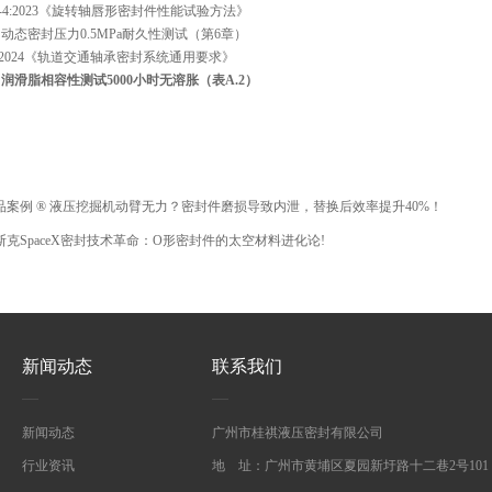
 6194-4:2023《旋转轴唇形密封件性能试验方法》
：动态密封压力0.5MPa耐久性测试（第6章）
1575-2024《轨道交通轴承密封系统通用要求》
：
润滑脂相容性测试5000小时无溶胀（表A.2）
品案例 ® 液压挖掘机动臂无力？密封件磨损导致内泄，替换后效率提升40%！
斯克SpaceX密封技术革命：O形密封件的太空材料进化论!
新闻动态
联系我们
新闻动态
广州市桂祺液压密封有限公司
行业资讯
地 址：广州市黄埔区夏园新圩路十二巷2号101