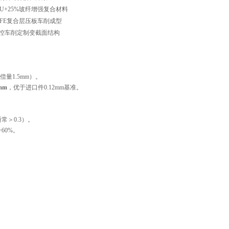
PU+25%玻纤增强复合材料
TFE复合层压板车削成型
控车削定制变截面结构
量1.5mm）。
mm
‌，优于进口件0.12mm基准。
常＞0.3）。
60%。