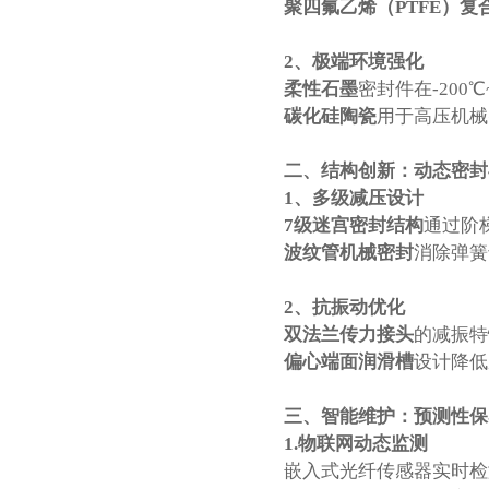
聚四氟乙烯（PTFE）复
2、
极端环境强化
柔性石墨
密封件在-200℃
碳化硅陶瓷
用于高压机械
二、结构创新：动态密封
1、
多级减压设计
7级迷宫密封结构
通过阶
波纹管机械密封
消除弹簧
2、
抗振动优化
双法兰传力接头
的减振特
偏心端面润滑槽
设计降低
三、智能维护：预测性保
1.
物联网动态监测
嵌入式光纤传感器实时检