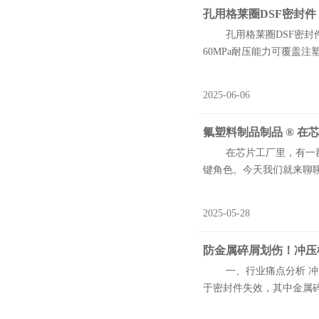
孔用格莱圈DSF密封
孔用格莱圈DSF密封件
60MPa耐压能力可覆盖注
2025-06-06
氟塑料制品制品 ® 
在芯片工厂里，有一群"
键角色。今天我们就来聊聊这
2025-05-28
防金属碎屑划伤！冲压
一、行业痛点分析 冲压
于密封件失效，其中金属碎屑