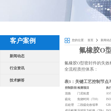
客户案例
您的位置 :
首页
新闻动
氟橡胶O型
新闻动态
氟橡胶O型密封件
的失效
行业资讯
全流程质控体系：
技术解答
表3：关键工艺控制节点
控制阶段
检测项目
执
混炼
门尼粘度
AS
硫化
焦烧时间（T10）
ISO
后处理
二段硫化收缩率
GB/
成品检测
压缩应力松弛（70h）
ISO