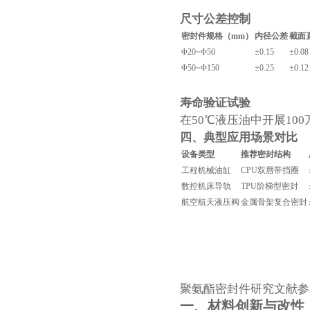
尺寸公差控制
密封件
规格（mm）
内径公差
截面
Φ20~Φ50
±0.15
±0.08
Φ50~Φ150
±0.25
±0.12
寿命验证试验
在50℃液压油中开展10
四、典型应用场景对比
设备类型
推荐密封结构
工程机械油缸
CPU双唇带挡圈
数控机床导轨
TPU阶梯型密封
航空航天液压阀
金属骨架复合密封
聚氨酯密封件研究文献参
一、材料创新与改性