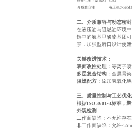
硬度范围（邵氏A）
85±2
介质兼容性
液压油/水基液
二、介质兼容与动态密封
在液压油与阻燃油环境中
链中的氨基甲酸酯基团可
景，加强型唇口设计使泄漏率≤
关键改进技术：
表面改性处理
‌：等离子喷
多层复合结构
‌：金属骨
阻燃配方
‌：添加氢氧化铝
三、质量控制与工艺优化
根据ISO 3601-3标准
外观检测
工作面缺陷：不允许存在
非工作面缺陷：允许≤2