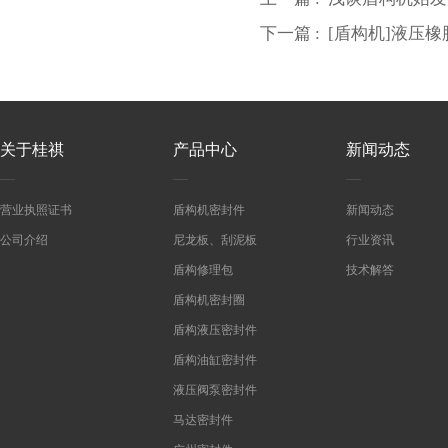
下一篇 :
[盾构机]液压
关于桂祺
产品中心
新闻动态
营业执照证书
盾构机密封件
新闻动态
公司介绍
尼龙板、刮泥板
行业资讯
盾构修理包
技术解答
盾构机密封圈
盾构液压密封件
盾构油缸密封件
液压阀泵密封件
马达密封件