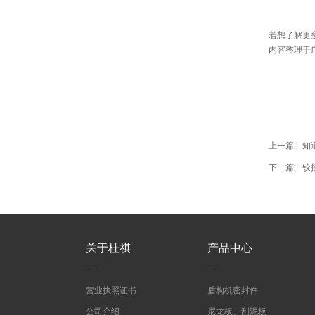
若想了解更
内容整理于广州桂
上一篇 :
知
下一篇 :
铰
关于桂祺
产品中心
营业执照证书
盾构机密封件
公司介绍
尼龙板、刮泥板