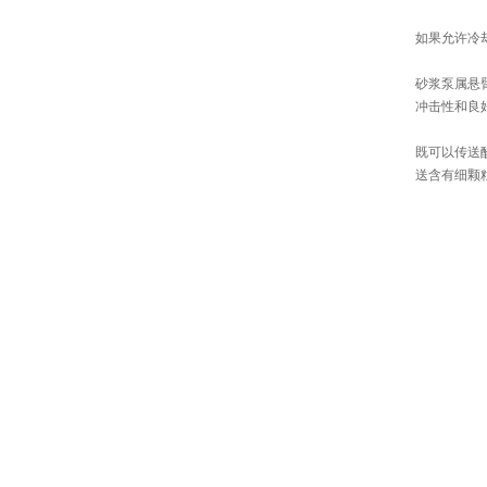
如果允许冷
砂浆泵属悬
冲击性和良
既可以传送
送含有细颗