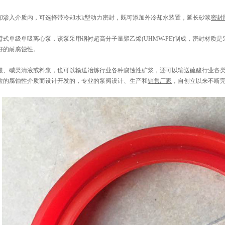
却渗入介质内，可选择带冷却水k型动力密封，既可添加外冷却水装置，延长砂浆
密封
臂式单级单吸离心泵，该泵采用钢衬超高分子量聚乙烯(UHMW-PE)制成，密封材质
好的耐腐蚀性。
酸、碱类清液或料浆，也可以输送冶炼行业各种腐蚀性矿浆，还可以输送硫酸行业各
粒的腐蚀性介质而设计开发的，专业的泵阀设计、生产和
销售厂家
，自创立以来不断完