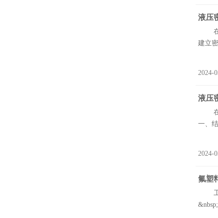
液压
在液
建立密
2024-0
液压
在追
一、结
2024-0
氟塑
工程
&nb