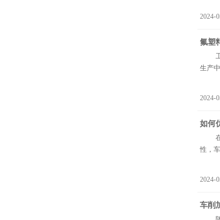
2024-0
氟塑
工程
生产中
2024-0
如何
在现
性，车
2024-0
车削
随着