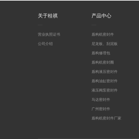
关于桂祺
产品中心
营业执照证书
盾构机密封件
公司介绍
尼龙板、刮泥板
盾构修理包
盾构机密封圈
盾构液压密封件
盾构油缸密封件
液压阀泵密封件
马达密封件
广州密封件
盾构机密封件厂家