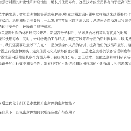
增强密封圈的耐磨性和耐腐蚀性，延长其使用寿命。这些技术的应用将有助于提高O型
技术的发展，智能监测和预警系统在解决O型密封圈泄漏问题中发挥着越来越重要的
作状态、温度和压力等参数，一旦发现异常情况或泄漏风险，系统便会自动发出预警
的运行安全性，还降低了维护成本。
重O型密封圈的材料研究和开发。新型高分子材料、纳米复合材料等具有优异的耐磨、
能和使用寿命。同时，针对特定的工作环境，我们可以开发专用的密封圈材料，以满
中，我们还需要注意以下几点：一是加强操作人员的培训，提高他们的技能和意识，
封圈进行检查和更换，避免使用老化或损坏的密封圈；三是建立完善的设备管理制度和
封圈泄漏问题需要从多个方面入手，包括仿真分析、加工技术、智能监测和材料研究
高设备的运行效率和安全性。随着科技的不断进步和应用领域的不断拓展，相信未来
何通过优化车削工艺参数提升密封件的密封性能？
保背景下，四氟密封件如何实现绿色生产与应用？