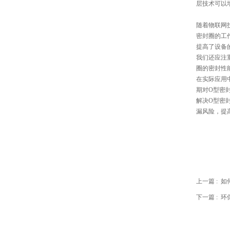
层技术可以
随着物联网
密封圈的工
提高了设备
我们还应注
圈的密封性
在实际应用
期对O型密
解决O型密
漏风险，提
上一篇 :
如
下一篇 :
环