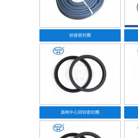
铰接密封圈
盾构中心回转密封圈