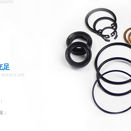
TRENGTH
充足
 SERVICE LIFE
；
足；