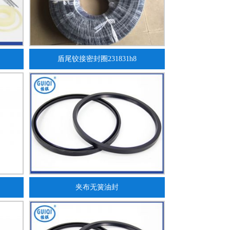
盾尾铰接密封圈231831h8
夹布无簧油封