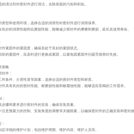
适的清洁剂对密封件进行清洁，去除表面的污垢和积垢。
的类型和使用环境，选择合适的润滑剂对密封件进行润滑保养。
有良好的润滑性能和抗磨损性能，能够减少密封件的摩擦和磨损，延长其使用寿命。
：
封件紧固件的紧固度，确保其处于良好的紧固状态。
损坏的紧固件，应及时进行更换或紧固，以避免因紧固件问题导致密封失效。
防策略
密封件：
工作条件、介质性质等因素，选择合适的密封件类型和材质。
封件具有良好的密封性能、耐磨损性能和耐腐蚀性能，能够适应泵阀的工作需求。
制：
装步骤和要求进行密封件的安装，确保安装质量。
中注意预紧力的控制、安装角度的调整等关键因素，以确保密封件的正确安装和密封
定：
制定详细的维护计划，包括维护周期、维护内容、维护人员等。