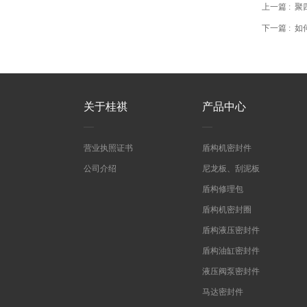
上一篇 :
聚
下一篇 :
如
关于桂祺
产品中心
营业执照证书
盾构机密封件
公司介绍
尼龙板、刮泥板
盾构修理包
盾构机密封圈
盾构液压密封件
盾构油缸密封件
液压阀泵密封件
马达密封件