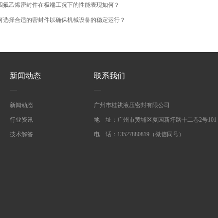
四氟乙烯密封件在极端工况下的性能表现如何？
何选择合适的密封件以确保机械设备的稳定运行？
新闻动态
联系我们
新闻动态
广州市桂祺液压密封有限公司
行业资讯
地 址：广州市黄埔区夏园新圩路十二巷2号101
技术解答
电 话：13527880819（微信同号）