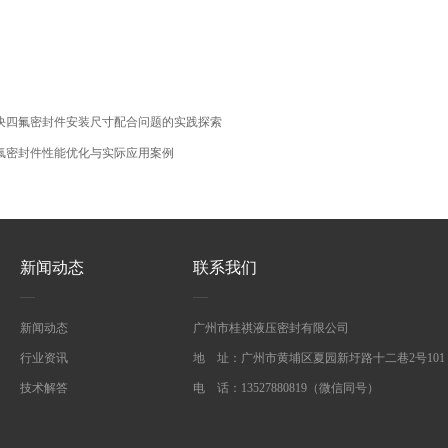
决四氟密封件安装尺寸配合问题的实践探索
氟密封件性能优化与实际应用案例
新闻动态
联系我们
新闻动态
广州市桂祺液压密封有限公司
行业资讯
地 址：广州市黄埔区夏园新圩路十二巷2号101
技术解答
电 话：13527880819（微信同号）