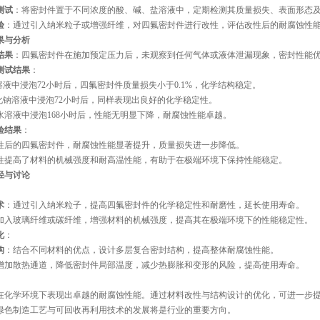
测试
：将密封件置于不同浓度的酸、碱、盐溶液中，定期检测其质量损失、表面形态
验
：通过引入纳米粒子或增强纤维，对四氟密封件进行改性，评估改性后的耐腐蚀性
果与分析
结果
：四氟密封件在施加预定压力后，未观察到任何气体或液体泄漏现象，密封性能
测试结果
：
溶液中浸泡72小时后，四氟密封件质量损失小于0.1%，化学结构稳定。
氧化钠溶液中浸泡72小时后，同样表现出良好的化学稳定性。
水溶液中浸泡168小时后，性能无明显下降，耐腐蚀性能卓越。
验结果
：
性后的四氟密封件，耐腐蚀性能显著提升，质量损失进一步降低。
性提高了材料的机械强度和耐高温性能，有助于在极端环境下保持性能稳定。
径与讨论
术
：通过引入纳米粒子，提高四氟密封件的化学稳定性和耐磨性，延长使用寿命。
加入玻璃纤维或碳纤维，增强材料的机械强度，提高其在极端环境下的性能稳定性。
化
：
构
：结合不同材料的优点，设计多层复合密封结构，提高整体耐腐蚀性能。
增加散热通道，降低密封件局部温度，减少热膨胀和变形的风险，提高使用寿命。
在化学环境下表现出卓越的耐腐蚀性能。通过材料改性与结构设计的优化，可进一步
绿色制造工艺与可回收再利用技术的发展将是行业的重要方向。