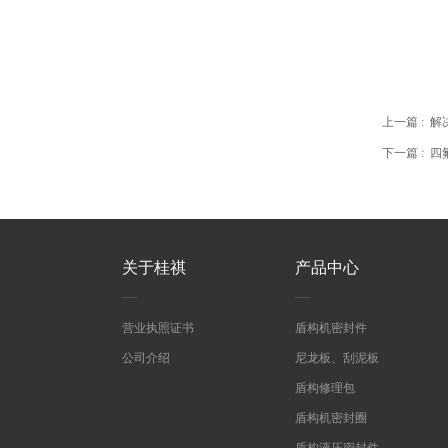
上一篇 :
解
下一篇 :
四
关于桂祺
产品中心
营业执照证书
盾构机密封件
公司介绍
尼龙板、刮泥板
盾构修理包
盾构机密封圈