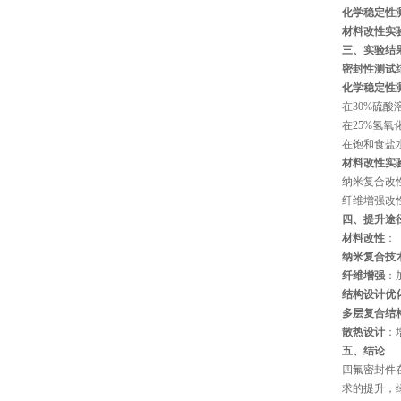
化学稳定性
材料改性实
三、实验结
密封性测试
化学稳定性
在30%硫酸
在25%氢
在饱和食盐
材料改性实
纳米复合改
纤维增强改
四、提升途
材料改性
：
纳米复合技
纤维增强
：
结构设计优
多层复合结
散热设计
：
五、结论
四氟密封件
求的提升，