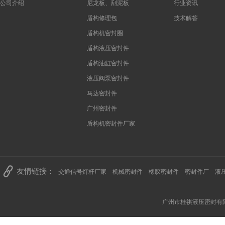
公司介绍
尼龙板、刮泥板
行业资讯
盾构修理包
技术解答
盾构机密封圈
盾构液压密封件
盾构油缸密封件
液压阀泵密封件
马达密封件
广州密封件
盾构机密封件厂家
友情链接：
交通信号灯杆厂家
机械密封件
橡胶密封件
密封件厂
液
广州市桂祺液压密封有限公司 