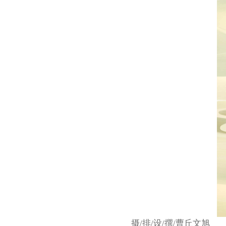
摄/排/设/撰/曹丘文旭